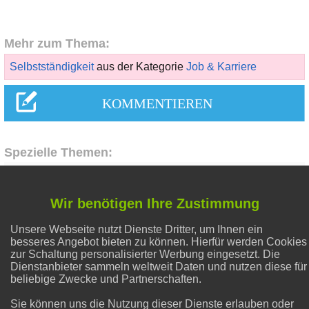
Mehr zum Thema:
Selbstständigkeit
aus der Kategorie
Job & Karriere
Spezielle Themen:
Abnehmen
Wir benötigen Ihre Zustimmung
Unsere Webseite nutzt Dienste Dritter, um Ihnen ein
Liebe & Partnerschaft
besseres Angebot bieten zu können. Hierfür werden Cookies
zur Schaltung personalisierter Werbung eingesetzt. Die
Dienstanbieter sammeln weltweit Daten und nutzen diese für
Natron und Backpulver
beliebige Zwecke und Partnerschaften.
Sie können uns die Nutzung dieser Dienste erlauben oder