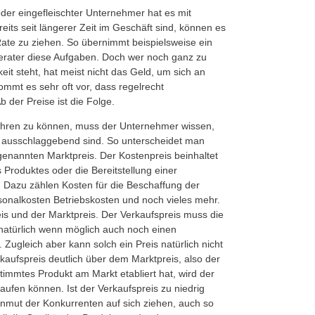
der eingefleischter Unternehmer hat es mit
ereits seit längerer Zeit im Geschäft sind, können es
Rate zu ziehen. So übernimmt beispielsweise ein
rater diese Aufgaben. Doch wer noch ganz zu
it steht, hat meist nicht das Geld, um sich an
mmt es sehr oft vor, dass regelrecht
 der Preise ist die Folge.
führen zu können, muss der Unternehmer wissen,
g ausschlaggebend sind. So unterscheidet man
nannten Marktpreis. Der Kostenpreis beinhaltet
s Produktes oder die Bereitstellung einer
. Dazu zählen Kosten für die Beschaffung der
sonalkosten Betriebskosten und noch vieles mehr.
s und der Marktpreis. Der Verkaufspreis muss die
atürlich wenn möglich auch noch einen
Zugleich aber kann solch ein Preis natürlich nicht
rkaufspreis deutlich über dem Marktpreis, also der
stimmtes Produkt am Markt etabliert hat, wird der
ufen können. Ist der Verkaufspreis zu niedrig
Unmut der Konkurrenten auf sich ziehen, auch so