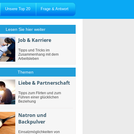
Unsere Top 20
Frage & Antwort
Lesen Sie hier weiter
Job & Karriere
Tipps und Tricks im
Zusammenhang mit dem
Arbeitsleben
Themen
Liebe & Partnerschaft
Tipps zum Flirten und zum
Führen einer glücklichen
Beziehung
Natron und
Backpulver
Einsatzmöglichkeiten von