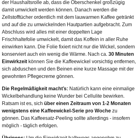
der Haushaltsrolle ab, dass die Oberschenkel großzügig
damit umwickelt werden können. Danach werden die
Zellstofftücher ordentlich mit dem lauwarmen Kaffee getränkt
und auf die zu umwickelnden Hautpartien aufgebracht. Zum
Abschluss wird alles mit einer doppelten Lage
Frischhaltefolie umwickelt, damit das Koffein in aller Ruhe
einwirken kann. Die Folie fixiert nicht nur die Wickel, sondern
konserviert auch ein wenig die Wärme. Nach ca.
30 Minuten
Einwirkzeit
können Sie die Kaffeewickel vorsichtig entfernen,
sich abduschen und den Beinen eine kurze Massage mit der
gewohnten Pflegecreme gönnen.
Die Regelmäßigkeit macht’s:
Natürlich kann eine einmalige
Wickelbehandlung keine Wunder bei Cellulite bewirken.
Ratsam ist es, sich
über einen Zeitraum von 1-2 Monaten
wenigstens eine Kaffeewickel-Serie pro Woche
zu
gönnen. Das Kaffeesatz-Peeling sollte allerdings - insofern
möglich - täglich erfolgen.
Übrigens:
Um die Einwirkzeit halbwegs angenehm zu