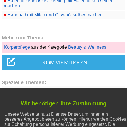
»
Haferflockenmaske / Peeling mit Haferflocken selber
machen
»
Handbad mit Milch und Olivenöl selber machen
Mehr zum Thema:
Körperpflege
aus der Kategorie
Beauty & Wellness
Spezielle Themen:
Abnehmen
Wir benötigen Ihre Zustimmung
Unsere Webseite nutzt Dienste Dritter, um Ihnen ein
Liebe & Partnerschaft
besseres Angebot bieten zu können. Hierfür werden Cookies
zur Schaltung personalisierter Werbung eingesetzt. Die