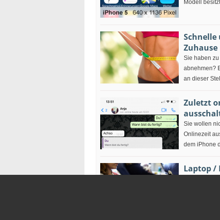
Modell besitzt
Schnelle
Zuhause
Sie haben zu
abnehmen? Ei
an dieser Stel
Zuletzt 
ausschal
Sie wollen ni
Onlinezeit au
dem iPhone de
Laptop /
mitnehm
Flugbestimmu
Gepäck. Welc
Handgepäck