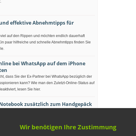
.
 und effektive Abnehmtipps für
 viel auf den Rippen und möchten endlich dauerhaft
n paar hilfreiche und schnelle Abnehmtipps finden Sie
le.
online bei WhatsApp auf dem iPhone
ten
cht, dass Sie der Ex-Partner bei WhatsApp bezüglich der
sspionieren kann? Wie man den Zuletzt-Online-Status auf
aktiviert, lesen Sie hier.
 Notebook zusätzlich zum Handgepäck
en?
ngen werden härter, eingespart wird oft auch beim
he Airlines erlauben einen Laptop zusätzlich zum
Wir benötigen Ihre Zustimmung
?