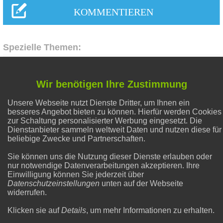
Spezielle Themen:
Abnehmen
Wir benötigen Ihre Zustimmung
Unsere Webseite nutzt Dienste Dritter, um Ihnen ein
Hausmittel Zitrone
besseres Angebot bieten zu können. Hierfür werden Cookies
zur Schaltung personalisierter Werbung eingesetzt. Die
Dienstanbieter sammeln weltweit Daten und nutzen diese für
Flecken entfernen
beliebige Zwecke und Partnerschaften.
Sie können uns die Nutzung dieser Dienste erlauben oder
nur notwendige Datenverarbeitungen akzeptieren. Ihre
Natron und Backpulver
Einwilligung können Sie jederzeit über
Datenschutzeinstellungen
unten auf der Webseite
widerrufen.
Liebe & Partnerschaft
Klicken sie auf
Details
, um mehr Informationen zu erhalten.