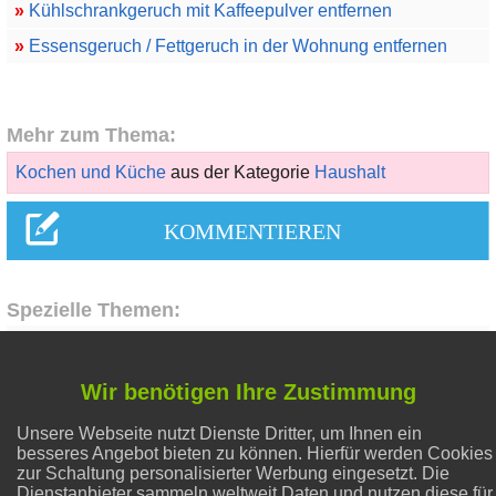
»
Kühlschrankgeruch mit Kaffeepulver entfernen
»
Essensgeruch / Fettgeruch in der Wohnung entfernen
Mehr zum Thema:
Kochen und Küche
aus der Kategorie
Haushalt
Spezielle Themen:
Gesunder Schlaf
Wir benötigen Ihre Zustimmung
Unsere Webseite nutzt Dienste Dritter, um Ihnen ein
Alternative Heilmethoden
besseres Angebot bieten zu können. Hierfür werden Cookies
zur Schaltung personalisierter Werbung eingesetzt. Die
Dienstanbieter sammeln weltweit Daten und nutzen diese für