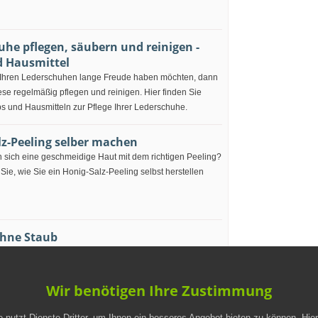
uhe pflegen, säubern und reinigen -
d Hausmittel
Ihren Lederschuhen lange Freude haben möchten, dann
iese regelmäßig pflegen und reinigen. Hier finden Sie
ps und Hausmitteln zur Pflege Ihrer Lederschuhe.
lz-Peeling selber machen
 sich eine geschmeidige Haut mit dem richtigen Peeling?
 Sie, wie Sie ein Honig-Salz-Peeling selbst herstellen
hne Staub
entsteht erfahrungsgemäß eine Menge Staub. Hier finden
e Sie Löcher bohren, ohne viel Staub aufzuwirbeln.
Wir benötigen Ihre Zustimmung
 nutzt Dienste Dritter, um Ihnen ein besseres Angebot bieten zu können. Hie