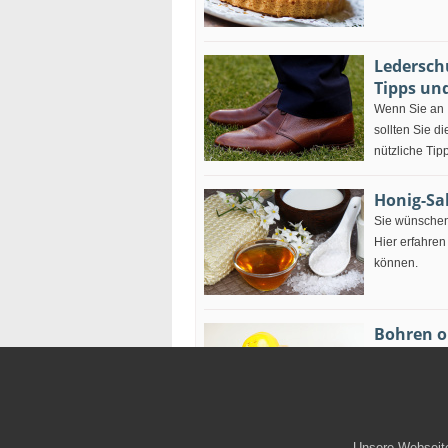
Ledersch
Tipps un
Wenn Sie an 
sollten Sie d
nützliche Tip
Honig-Sa
Sie wünschen
Hier erfahren
können.
Bohren o
Beim Bohren 
Sie Tipps, wi
Unsere Webseite