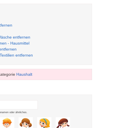
tfernen
 Wäsche entfernen
nen - Hausmittel
entfernen
extilien entfernen
Kategorie
Haushalt
namen oder ähnliches.