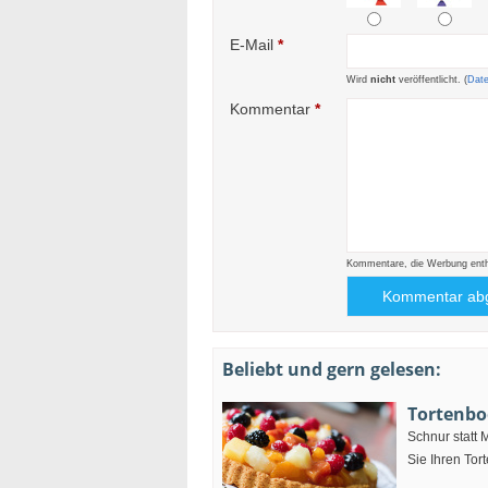
E-Mail
*
Wird
nicht
veröffentlicht. (
Dat
Kommentar
*
Kommentare, die Werbung enthal
Beliebt und gern gelesen:
Tortenbo
Schnur statt 
Sie Ihren To