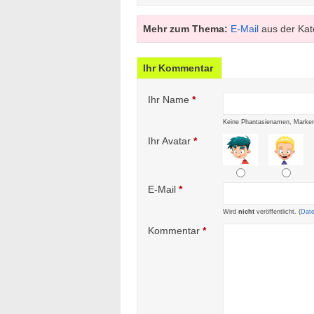
Mehr zum Thema:
E-Mail
aus der Kat
Ihr Kommentar
Ihr Name
*
Keine Phantasienamen, Marken
Ihr Avatar
*
E-Mail
*
Wird
nicht
veröffentlicht. (
Dat
Kommentar
*