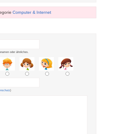
egorie
Computer & Internet
namen oder ähnliches.
enschutz
)