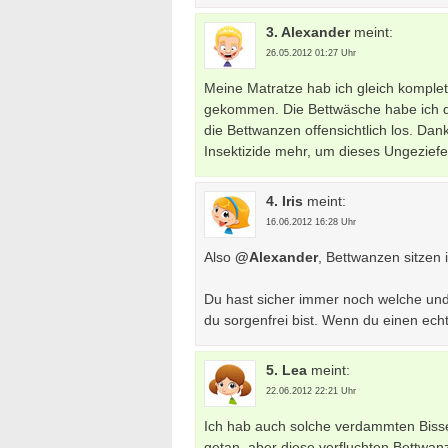
3. Alexander
meint:
26.05.2012 01:27 Uhr
Meine Matratze hab ich gleich komplett
gekommen. Die Bettwäsche habe ich 
die Bettwanzen offensichtlich los. Dank
Insektizide mehr, um dieses Ungeziefe
4. Iris
meint:
16.06.2012 16:28 Uhr
Also
@Alexander
, Bettwanzen sitzen 
Du hast sicher immer noch welche und 
du sorgenfrei bist. Wenn du einen ec
5. Lea
meint:
22.06.2012 22:21 Uhr
Ich hab auch solche verdammten Bisse 
getan, aber diese verfluchten Bettwan