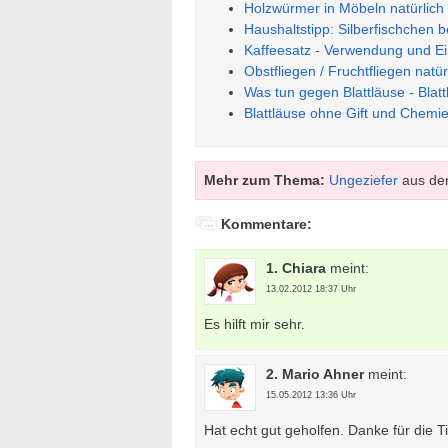
Holzwürmer in Möbeln natürlic
Haushaltstipp: Silberfischchen
Kaffeesatz - Verwendung und Ei
Obstfliegen / Fruchtfliegen natü
Was tun gegen Blattläuse - Bla
Blattläuse ohne Gift und Chem
Mehr zum Thema:
Ungeziefer
aus der
Kommentare:
1. Chiara
meint:
13.02.2012 18:37 Uhr
Es hilft mir sehr.
2. Mario Ahner
meint:
15.05.2012 13:36 Uhr
Hat echt gut geholfen. Danke für die T