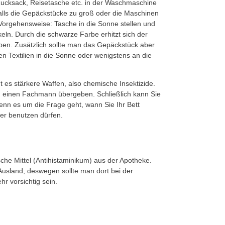
ucksack, Reisetasche etc. in der Waschmaschine
lls die Gepäckstücke zu groß oder die Maschinen
e Vorgehensweise: Tasche in die Sonne stellen und
keln. Durch die schwarze Farbe erhitzt sich der
rben. Zusätzlich sollte man das Gepäckstück aber
en Textilien in die Sonne oder wenigstens an die
t es stärkere Waffen, also chemische Insektizide.
an einen Fachmann übergeben. Schließlich kann Sie
nn es um die Frage geht, wann Sie Ihr Bett
er benutzen dürfen.
sche Mittel (Antihistaminikum) aus der Apotheke.
sland, deswegen sollte man dort bei der
 vorsichtig sein.