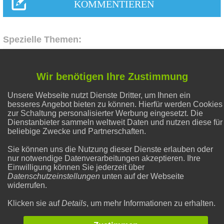
Spezielle Themen:
Hausmittel Zitrone
Wir benötigen Ihre Zustimmung
Unsere Webseite nutzt Dienste Dritter, um Ihnen ein
Abnehmen
besseres Angebot bieten zu können. Hierfür werden Cookies
zur Schaltung personalisierter Werbung eingesetzt. Die
Dienstanbieter sammeln weltweit Daten und nutzen diese für
Flecken entfernen
beliebige Zwecke und Partnerschaften.
Sie können uns die Nutzung dieser Dienste erlauben oder
nur notwendige Datenverarbeitungen akzeptieren. Ihre
Liebe & Partnerschaft
Einwilligung können Sie jederzeit über
Datenschutzeinstellungen
unten auf der Webseite
widerrufen.
Natron und Backpulver
Klicken sie auf
Details
, um mehr Informationen zu erhalten.