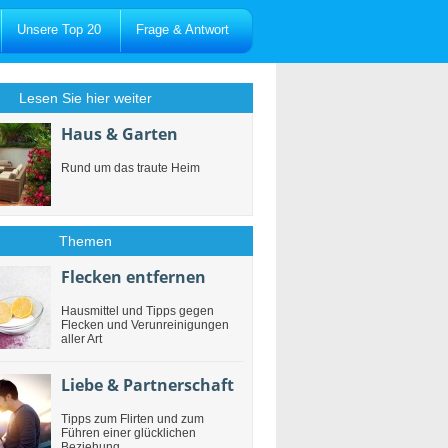
Unsere Top 20
Frage & Antwort
Lesen Sie hier weiter
Haus & Garten
Rund um das traute Heim
Themen
Flecken entfernen
Hausmittel und Tipps gegen
Flecken und Verunreinigungen
aller Art
Liebe & Partnerschaft
Tipps zum Flirten und zum
Führen einer glücklichen
Beziehung