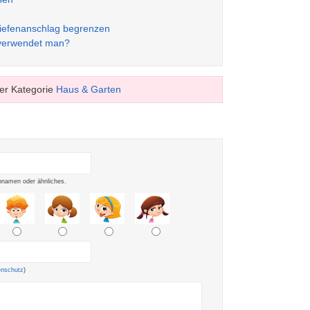
Tiefenanschlag begrenzen
 verwendet man?
er Kategorie
Haus & Garten
namen oder ähnliches.
enschutz
)