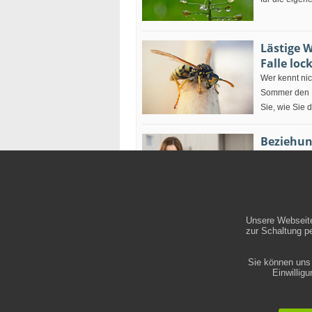
Lästige W
Falle loc
Wer kennt nic
Sommer den Ka
Sie, wie Sie 
Beziehun
Viele Partner
der Zeit verb
allmählich ve
dem Ende ne
Unsere Webseite
zur Schaltung p
Haus un
Urlaub, Feie
Sie können uns 
einfachen Me
Einwillig
meisten Einbr
Wohnung ein