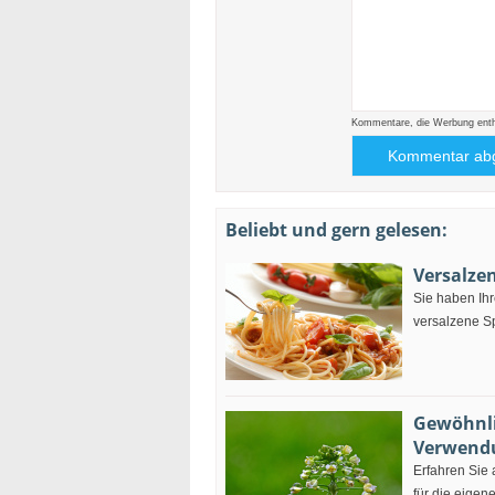
Kommentare, die Werbung enthal
Beliebt und gern gelesen:
Versalze
Sie haben Ih
versalzene Sp
Gewöhnli
Verwend
Erfahren Sie 
für die eigen