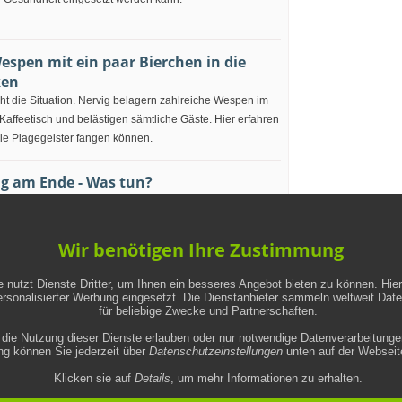
espen mit ein paar Bierchen in die
ken
ht die Situation. Nervig belagern zahlreiche Wespen im
ffeetisch und belästigen sämtliche Gäste. Hier erfahren
die Plagegeister fangen können.
g am Ende - Was tun?
schaften scheitern, weil die Gefühle für den anderen mit
lassen oder alltägliche Streitigkeiten die Beziehung
rgiften. Was kann man tun, wenn sich eine Beziehung
Wir benötigen Ihre Zustimmung
igt?
 nutzt Dienste Dritter, um Ihnen ein besseres Angebot bieten zu können. Hie
ersonalisierter Werbung eingesetzt. Die Dienstanbieter sammeln weltweit Dat
d Wohnung einbruchsicher machen
für beliebige Zwecke und Partnerschaften.
rtage und Gelegenheiten machen Diebe. Mit ein paar
die Nutzung dieser Dienste erlauben oder nur notwendige Datenverarbeitungen
thoden kann man sich jedoch relativ gut gegen die
ung können Sie jederzeit über
Datenschutzeinstellungen
unten auf der Webseite
echer schützen. Hier erfahren Sie, wie Sie Haus und
Klicken sie auf
Details
, um mehr Informationen zu erhalten.
bruchsicher machen können.