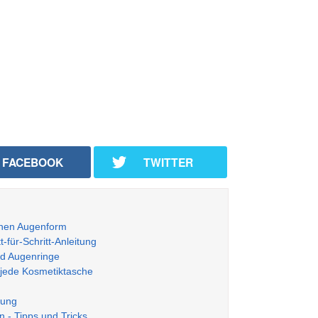
FACEBOOK
TWITTER
enen Augenform
-für-Schritt-Anleitung
d Augenringe
 jede Kosmetiktasche
tung
 - Tipps und Tricks