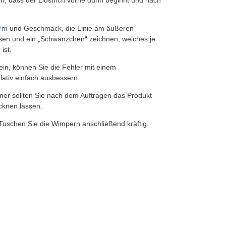
m, dass der Lidstrich vorne dünn beginnt und nach
orm
und Geschmack, die Linie am äußeren
ssen und ein „Schwänzchen“ zeichnen, welches je
ist.
in, können Sie die Fehler mit einem
ativ einfach ausbessern.
liner sollten Sie nach dem Auftragen das Produkt
cknen lassen.
Tuschen Sie die Wimpern anschließend kräftig.