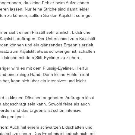
nfängerinnen, da kleine Fehler beim Aufzeichnen
eren lassen. Nur feine Striche sind damit leider
ten zu können, sollten Sie den Kajalstift sehr gut
iner sieht einem Filzstift sehr ähnlich. Lidstriche
jalstift auftragen. Der Unterschied zum Kajalstift
werden können und ein glänzendes Ergebnis erzielt
tz zum Kajalstift etwas schwieriger ist, schaffen
idstriche mit dem Stift-Eyeliner zu ziehen.
riger wird es mit dem Flüssig-Eyeliner. Hierfür
d eine ruhige Hand. Denn kleine Fehler sieht
 hat, kann sich über ein intensives und leicht
rd in kleinen Döschen angeboten. Auftragen lässt
ch abgeschrägt sein kann. Sowohl feine als auch
erden und das Ergebnis ist schön intensiv.
ofis geeignet.
rich:
Auch mit einem schwarzen Lidschatten und
dstrich zeichnen. Das Ergebnis ist jedoch nicht mit