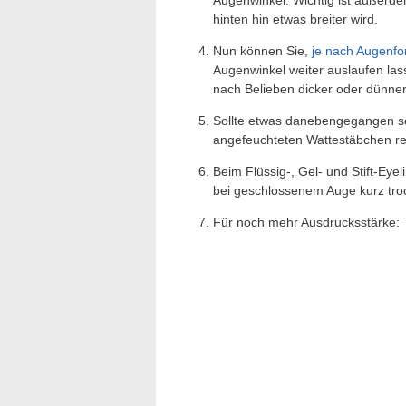
Augenwinkel. Wichtig ist außerde
hinten hin etwas breiter wird.
Nun können Sie,
je nach Augenf
Augenwinkel weiter auslaufen la
nach Belieben dicker oder dünner 
Sollte etwas danebengegangen se
angefeuchteten Wattestäbchen rel
Beim Flüssig-, Gel- und Stift-Eye
bei geschlossenem Auge kurz tro
Für noch mehr Ausdrucksstärke: 