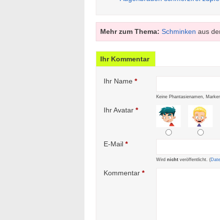
Mehr zum Thema:
Schminken
aus de
Ihr Kommentar
Ihr Name
*
Keine Phantasienamen, Marken
Ihr Avatar
*
E-Mail
*
Wird
nicht
veröffentlicht. (
Dat
Kommentar
*