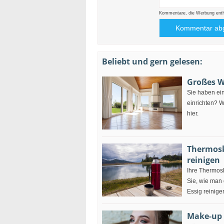
Kommentare, die Werbung enthal
Beliebt und gern gelesen:
Großes W
Sie haben ei
einrichten? 
hier.
Thermosk
reinigen
Ihre Thermosk
Sie, wie man
Essig reinige
Make-up 