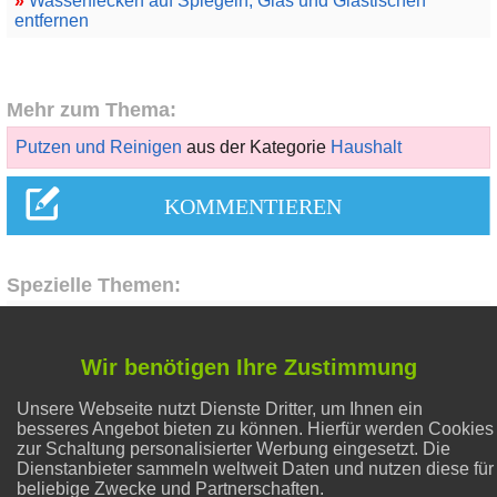
»
Wasserflecken auf Spiegeln, Glas und Glastischen
entfernen
Mehr zum Thema:
Putzen und Reinigen
aus der Kategorie
Haushalt
Spezielle Themen:
Liebe & Partnerschaft
Wir benötigen Ihre Zustimmung
Unsere Webseite nutzt Dienste Dritter, um Ihnen ein
Hausmittel Zitrone
besseres Angebot bieten zu können. Hierfür werden Cookies
zur Schaltung personalisierter Werbung eingesetzt. Die
Dienstanbieter sammeln weltweit Daten und nutzen diese für
Flecken entfernen
beliebige Zwecke und Partnerschaften.