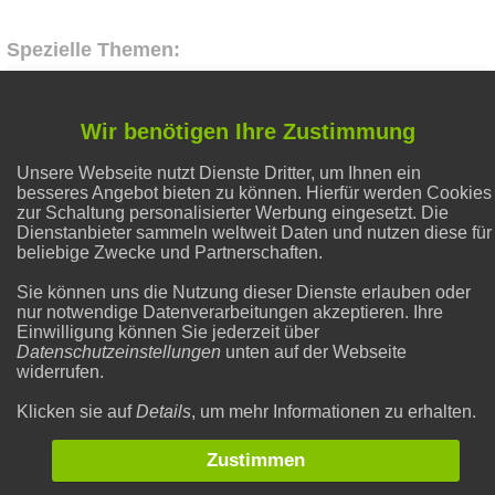
Spezielle Themen:
Alternative Heilmethoden
Wir benötigen Ihre Zustimmung
Unsere Webseite nutzt Dienste Dritter, um Ihnen ein
Natron und Backpulver
besseres Angebot bieten zu können. Hierfür werden Cookies
zur Schaltung personalisierter Werbung eingesetzt. Die
Dienstanbieter sammeln weltweit Daten und nutzen diese für
Flecken entfernen
beliebige Zwecke und Partnerschaften.
Sie können uns die Nutzung dieser Dienste erlauben oder
nur notwendige Datenverarbeitungen akzeptieren. Ihre
Liebe & Partnerschaft
Einwilligung können Sie jederzeit über
Datenschutzeinstellungen
unten auf der Webseite
widerrufen.
Gesunder Schlaf
Klicken sie auf
Details
, um mehr Informationen zu erhalten.
Zustimmen