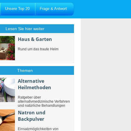
Unsere Top 20
Frage & Antwort
Lesen Sie hier weiter
Haus & Garten
Rund um das traute Heim
Themen
Alternative
Heilmethoden
Ratgeber über
alternativmedizinische Verfahren
und natürliche Behandlungen
Natron und
Backpulver
Einsatzmöglichkeiten von