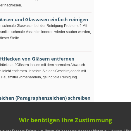
ier nachlesen.
Vasen und Glasvasen einfach reinigen
en schmale Glasvasen bei der Reinigung Probleme? Mit
mittel schmale Vasen im Inneren wieder sauber werden,
ieser Stelle.
iftflecken von Gläsern entfernen
bdrücke auf Gläsern lassen mit dem normalen Abwasch
o leicht entfernen. Insofern Sie das Geschirr jedoch mit
 Hausmittel vorbehandeln, gelingt die Reinigung.
Zeichen (Paragraphenzeichen) schreiben
f der iPad-Tastatur bereits vergeblich nach dem §-
 Sie das Paragraphenzeichen eingeben können, wird
lärt.
Wir benötigen Ihre Zustimmung