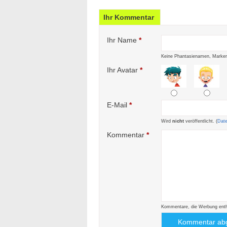
Ihr Kommentar
Ihr Name
*
Keine Phantasienamen, Marken
Ihr Avatar
*
E-Mail
*
Wird
nicht
veröffentlicht. (
Dat
Kommentar
*
Kommentare, die Werbung enthal