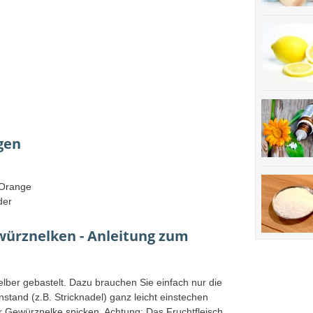
gen
 Orange
der
würznelken - Anleitung zum
ber gebastelt. Dazu brauchen Sie einfach nur die
tand (z.B. Stricknadel) ganz leicht einstechen
r Gewürznelke spicken. Achtung: Das Fruchtfleisch