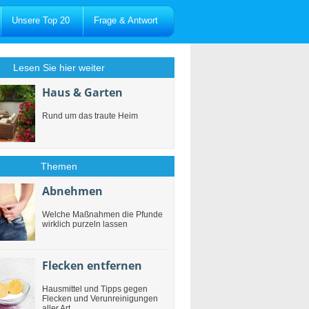
Unsere Top 20
Frage & Antwort
Lesen Sie hier weiter
Haus & Garten
Rund um das traute Heim
Themen
Abnehmen
Welche Maßnahmen die Pfunde
wirklich purzeln lassen
Flecken entfernen
Hausmittel und Tipps gegen
Flecken und Verunreinigungen
aller Art