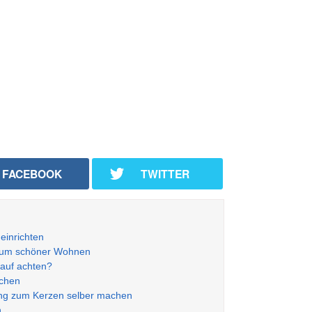
FACEBOOK
TWITTER
inrichten
zum schöner Wohnen
kauf achten?
achen
ung zum Kerzen selber machen
n