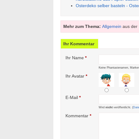
Osterdeko selber basteln - Oste
Mehr zum Thema:
Allgemein
aus der 
Ihr Kommentar
Ihr Name
*
Keine Phantasienamen, Marken
Ihr Avatar
*
E-Mail
*
Wird
nicht
veröffentlicht. (
Dat
Kommentar
*