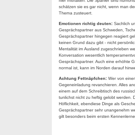
hier mithalten. Die Spanier sind humoris
schätzen sie es gar nicht, wenn man den
Thema zusteuert.
Emotionen richtig deuten:
Sachlich u
Gesprächspartner aus Schweden, Tsche
Gesprächspartner hingegen reagiert gele
keinen Grund dazu gibt - nicht persönl
Mentalität im Ausland zugeschrieben we
Konversation wesentlich temperamentvol
Gesprächspartner. Auch eine erhöhte Ges
normal ist, kann im Norden darauf hinw
Achtung Fettnäpfchen:
Wer von einem 
Gegeneinladung revanchieren. Alles ande
einem auf dem Schreibtisch des russisc
tunlichst nicht zu heftig gelobt werden.
Höflichkeit, ebendiese Dinge als Gesch
Gesprächspartner sehr unangenehm wer
gilt besonders beim ersten Kennenlernen