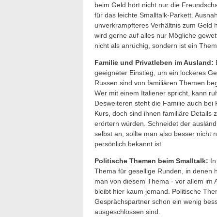
beim Geld hört nicht nur die Freundscha
für das leichte Smalltalk-Parkett. Ausnah
unverkrampfteres Verhältnis zum Geld 
wird gerne auf alles nur Mögliche gewet
nicht als anrüchig, sondern ist ein Th
Familie und Privatleben im Ausland:
E
geeigneter Einstieg, um ein lockeres 
Russen sind von familiären Themen begei
Wer mit einem Italiener spricht, kann ru
Desweiteren steht die Familie auch bei
Kurs, doch sind ihnen familiäre Details 
erörtern würden. Schneidet der auslän
selbst an, sollte man also besser nicht 
persönlich bekannt ist.
Politische Themen beim Smalltalk:
In
Thema für gesellige Runden, in denen hit
man von diesem Thema - vor allem im Au
bleibt hier kaum jemand. Politische The
Gesprächspartner schon ein wenig bess
ausgeschlossen sind.