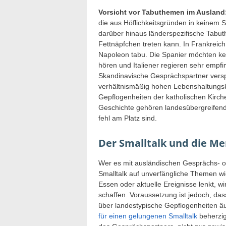
Vorsicht vor Tabuthemen im Ausland
die aus Höflichkeitsgründen in keinem S
darüber hinaus länderspezifische Tabu
Fettnäpfchen treten kann. In Frankreich
Napoleon tabu. Die Spanier möchten k
hören und Italiener regieren sehr empfin
Skandinavische Gesprächspartner versp
verhältnismäßig hohen Lebenshaltungsk
Gepflogenheiten der katholischen Kirche
Geschichte gehören landesübergreifend
fehl am Platz sind.
Der Smalltalk und die Me
Wer es mit ausländischen Gesprächs- o
Smalltalk auf unverfängliche Themen wie 
Essen oder aktuelle Ereignisse lenkt, 
schaffen. Voraussetzung ist jedoch, das
über landestypische Gepflogenheiten ä
für einen gelungenen Smalltalk
beherzig