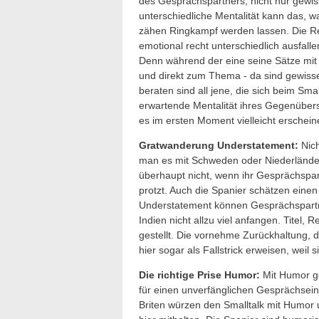
des Gesprächspartners, nicht nur gewi
unterschiedliche Mentalität kann das, w
zähen Ringkampf werden lassen. Die R
emotional recht unterschiedlich ausfall
Denn während der eine seine Sätze mit
und direkt zum Thema - da sind gewiss
beraten sind all jene, die sich beim Sma
erwartende Mentalität ihres Gegenübers
es im ersten Moment vielleicht erschei
Gratwanderung Understatement:
Nich
man es mit Schweden oder Niederländer
überhaupt nicht, wenn ihr Gesprächspar
protzt. Auch die Spanier schätzen einen
Understatement können Gesprächspartn
Indien nicht allzu viel anfangen. Titel
gestellt. Die vornehme Zurückhaltung, 
hier sogar als Fallstrick erweisen, wei
Die richtige Prise Humor:
Mit Humor geh
für einen unverfänglichen Gesprächseins
Briten würzen den Smalltalk mit Humor 