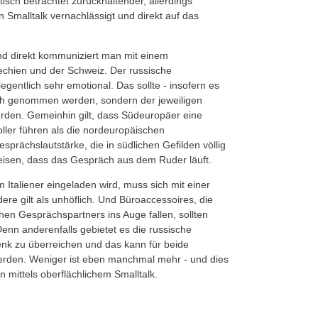
tisch betrachtet zurückhaltender, allerdings
 Smalltalk vernachlässigt und direkt auf das
nd direkt kommuniziert man mit einem
chien und der Schweiz. Der russische
gentlich sehr emotional. Das sollte - insofern es
ich genommen werden, sondern der jeweiligen
rden. Gemeinhin gilt, dass Südeuropäer eine
ler führen als die nordeuropäischen
prächslautstärke, die in südlichen Gefilden völlig
eisen, dass das Gespräch aus dem Ruder läuft.
Italiener eingeladen wird, muss sich mit einer
re gilt als unhöflich. Und Büroaccessoires, die
hen Gesprächspartners ins Auge fallen, sollten
 Denn anderenfalls gebietet es die russische
enk zu überreichen und das kann für beide
den. Weniger ist eben manchmal mehr - und dies
 mittels oberflächlichem Smalltalk.