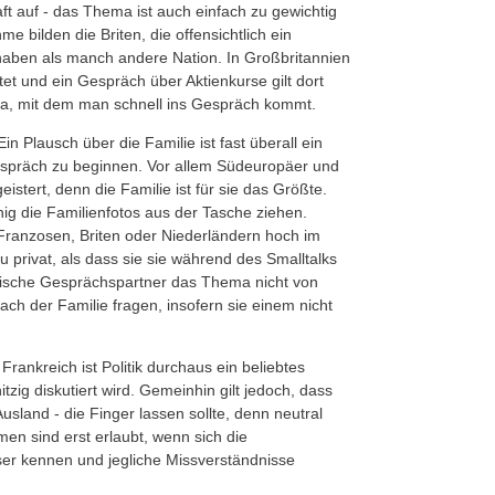
ft auf - das Thema ist auch einfach zu gewichtig
me bilden die Briten, die offensichtlich ein
haben als manch andere Nation. In Großbritannien
tet und ein Gespräch über Aktienkurse gilt dort
ema, mit dem man schnell ins Gespräch kommt.
in Plausch über die Familie ist fast überall ein
Gespräch zu beginnen. Vor allem Südeuropäer und
stert, denn die Familie ist für sie das Größte.
hig die Familienfotos aus der Tasche ziehen.
 Franzosen, Briten oder Niederländern hoch im
zu privat, als dass sie sie während des Smalltalks
dische Gesprächspartner das Thema nicht von
nach der Familie fragen, insofern sie einem nicht
 Frankreich ist Politik durchaus ein beliebtes
zig diskutiert wird. Gemeinhin gilt jedoch, dass
sland - die Finger lassen sollte, denn neutral
men sind erst erlaubt, wenn sich die
er kennen und jegliche Missverständnisse