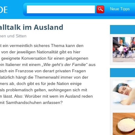
Neue Tipps
ltalk im Ausland
men und Sitten
lbst ein vermeintlich sicheres Thema kann den
on der jeweiligen Nationalität gibt es hier
s geeignete Konversation für einen gelungenen
in Italiener mit einem
„Wie geht’s der Familie“
aus
sich ein Franzose von derart privaten Fragen
 Natürlich hängt die Themenwahl immer von der
ers ab, doch gibt es für jede Nation einige
als problematisch gelten, wohingegen sich mit
n lässt. Also: Worüber mit wem im Ausland reden
 mit Samthandschuhen anfassen?