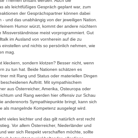
sse Themen brisant werden. Auch die
as als leichtfüßiges Gespräch geplant war, zum
eaktionen der Gesprächspartner können dabei
en - und das unabhängig von der jeweiligen Nation.
 feinem Humor würzt, kommt der andere nüchtern
e Missverständnisse meist vorprogrammiert. Gut
lltalk im Ausland von vornherein auf die zu
 einstellen und nichts so persönlich nehmen, wie
nen mag.
t kleckern, sondern klotzen? Besser nicht, wenn
n zu tun hat. Beide Nationen schätzen es
tner mit Rang und Status oder materiellen Dingen
 bescheidenen Auftritt. Mit sympathischem
er aus Österreicher, Amerika, Osteuropa oder
, Reichtum und Rang werden hier offensiv zur Schau
die anderenorts Sympathiepunkte bringt, kann sich
l sie als mangelnde Kompetenz ausgelegt wird.
t vieles leichter und das gilt natürlich erst recht
tieg. Vor allem Österreicher, Niederländer und
und wer sich Respekt verschaffen möchte, sollte