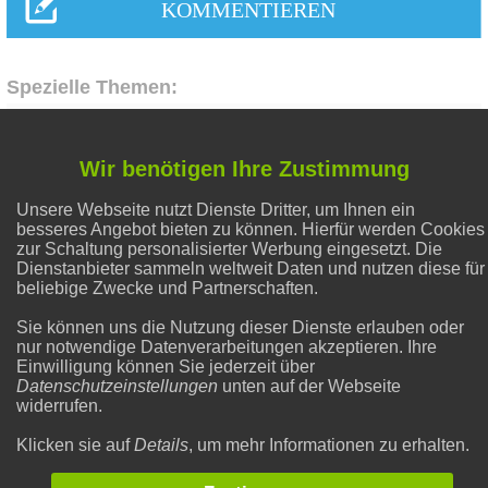
Spezielle Themen:
Flecken entfernen
Wir benötigen Ihre Zustimmung
Unsere Webseite nutzt Dienste Dritter, um Ihnen ein
Hausmittel Zitrone
besseres Angebot bieten zu können. Hierfür werden Cookies
zur Schaltung personalisierter Werbung eingesetzt. Die
Dienstanbieter sammeln weltweit Daten und nutzen diese für
Alternative Heilmethoden
beliebige Zwecke und Partnerschaften.
Sie können uns die Nutzung dieser Dienste erlauben oder
nur notwendige Datenverarbeitungen akzeptieren. Ihre
Natron und Backpulver
Einwilligung können Sie jederzeit über
Datenschutzeinstellungen
unten auf der Webseite
widerrufen.
Liebe & Partnerschaft
Klicken sie auf
Details
, um mehr Informationen zu erhalten.