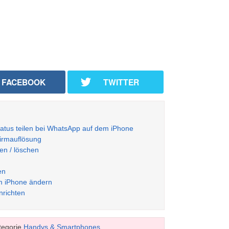
FACEBOOK
TWITTER
atus teilen bei WhatsApp auf dem iPhone
hirmauflösung
en / löschen
en
m iPhone ändern
nrichten
tegorie
Handys & Smartphones