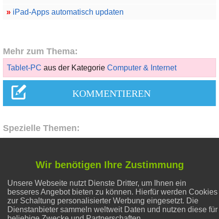
»
iPad-Apps automatisch updaten
Mehr zum Thema:
Tablet-PC
aus der Kategorie
Computer & Internet
Spezielle Themen:
Hausmittel Zitrone
Wir benötigen Ihre Zustimmung
Unsere Webseite nutzt Dienste Dritter, um Ihnen ein
Abnehmen
besseres Angebot bieten zu können. Hierfür werden Cookies
zur Schaltung personalisierter Werbung eingesetzt. Die
Dienstanbieter sammeln weltweit Daten und nutzen diese für
Alternative Heilmethoden
beliebige Zwecke und Partnerschaften.