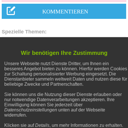
Spezielle Themen:
Alternative Heilmethoden
Wir benötigen Ihre Zustimmung
Unsere Webseite nutzt Dienste Dritter, um Ihnen ein
Hausmittel Zitrone
besseres Angebot bieten zu können. Hierfür werden Cookies
zur Schaltung personalisierter Werbung eingesetzt. Die
Dienstanbieter sammeln weltweit Daten und nutzen diese für
Liebe & Partnerschaft
beliebige Zwecke und Partnerschaften.
Sie können uns die Nutzung dieser Dienste erlauben oder
nur notwendige Datenverarbeitungen akzeptieren. Ihre
Abnehmen
Einwilligung können Sie jederzeit über
Datenschutzeinstellungen
unten auf der Webseite
widerrufen.
Flecken entfernen
Klicken sie auf
Details
, um mehr Informationen zu erhalten.