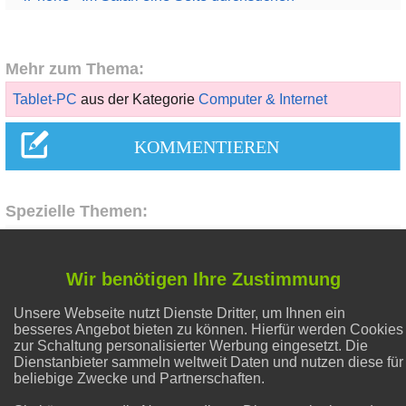
Mehr zum Thema:
Tablet-PC
aus der Kategorie
Computer & Internet
Spezielle Themen:
Flecken entfernen
Wir benötigen Ihre Zustimmung
Unsere Webseite nutzt Dienste Dritter, um Ihnen ein
Gesunder Schlaf
besseres Angebot bieten zu können. Hierfür werden Cookies
zur Schaltung personalisierter Werbung eingesetzt. Die
Dienstanbieter sammeln weltweit Daten und nutzen diese für
Hausmittel Zitrone
beliebige Zwecke und Partnerschaften.