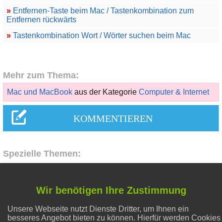
»
Entfernen-Taste beim Mac / Tastenkombination zum
Entfernen rückwärts
»
Tastenkombination Wort / Wörter suchen beim Mac
Mehr zum Thema:
Mac und MacBook
aus der Kategorie
Computer & Internet
Spezielle Themen:
Liebe & Partnerschaft
Wir benötigen Ihre Zustimmung
Unsere Webseite nutzt Dienste Dritter, um Ihnen ein
Gesunder Schlaf
besseres Angebot bieten zu können. Hierfür werden Cookies