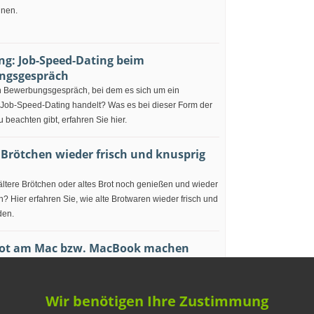
nnen.
g: Job-Speed-Dating beim
ungsgespräch
n Bewerbungsgespräch, bei dem es sich um ein
Job-Speed-Dating handelt? Was es bei dieser Form der
beachten gibt, erfahren Sie hier.
 Brötchen wieder frisch und knusprig
ltere Brötchen oder altes Brot noch genießen und wieder
 Hier erfahren Sie, wie alte Brotwaren wieder frisch und
den.
hot am Mac bzw. MacBook machen
von Ihrem Bildschirm oder einzelnen Fenstern
anfertigen? Wie Sie dies auf einem Mac oder MacBook
nkombination bewerkstelligen, erfahren Sie hier.
Wir benötigen Ihre Zustimmung