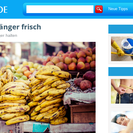
Neue Tipps
änger frisch
er halten