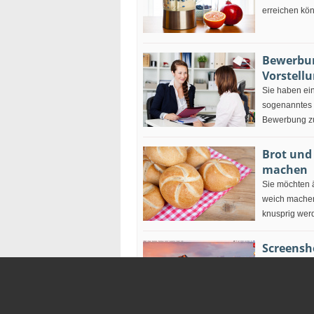
erreichen kö
Bewerbun
Vorstell
Sie haben ei
sogenanntes 
Bewerbung zu 
Brot und
machen
Sie möchten ä
weich machen?
knusprig wer
Screens
Sie möchten 
Screenshots 
mittels Taste