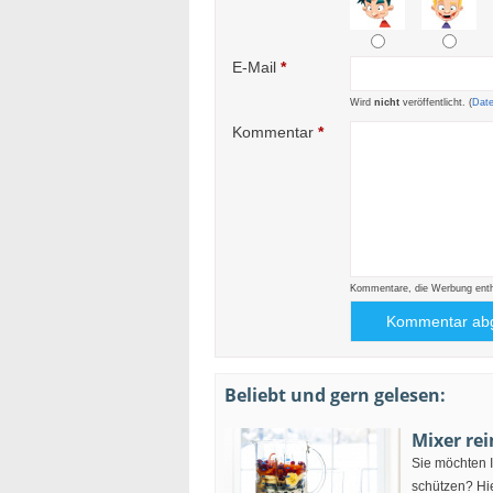
E-Mail
*
Wird
nicht
veröffentlicht. (
Dat
Kommentar
*
Kommentare, die Werbung enthal
Beliebt und gern gelesen:
Mixer re
Sie möchten I
schützen? Hie