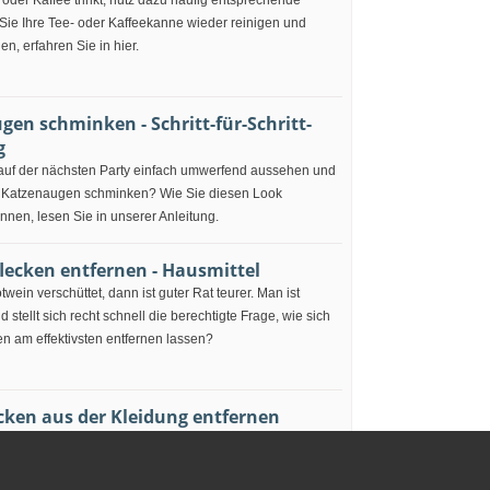
oder Kaffee trinkt, nutz dazu häufig entsprechende
Sie Ihre Tee- oder Kaffeekanne wieder reinigen und
n, erfahren Sie in hier.
en schminken - Schritt-für-Schritt-
g
auf der nächsten Party einfach umwerfend aussehen und
 Katzenaugen schminken? Wie Sie diesen Look
önnen, lesen Sie in unserer Anleitung.
lecken entfernen - Hausmittel
wein verschüttet, dann ist guter Rat teurer. Man ist
d stellt sich recht schnell die berechtigte Frage, wie sich
n am effektivsten entfernen lassen?
ecken aus der Kleidung entfernen
 können mit normaler Wäsche nicht immer beseitigt
Sie derartige Flecken dennoch aus der Kleidung
nen, erfahren Sie hier.