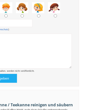
enschutz
)
ten, werden nicht veröffentlicht.
nne / Teekanne reinigen und säubern