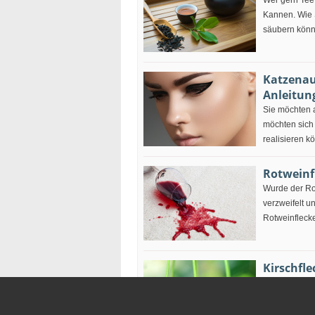
Wer gern Tee 
Kannen. Wie 
säubern könne
Katzenaug
Anleitun
Sie möchten 
möchten sich
realisieren k
Rotweinf
Wurde der Rot
verzweifelt un
Rotweinflecke
Kirschfl
Kirschflecken
werden. Wie 
entfernen kön