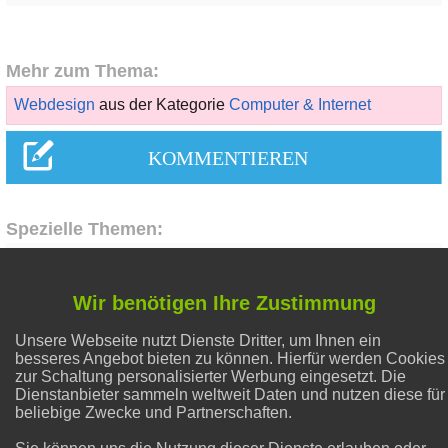
Mehr zum Thema:
Webdesign
aus der Kategorie
Computer & Internet
Spezielle Themen:
Liebe & Partnerschaft
Wir benötigen Ihre Zustimmung
Unsere Webseite nutzt Dienste Dritter, um Ihnen ein
Alternative Heilmethoden
besseres Angebot bieten zu können. Hierfür werden Cookies
zur Schaltung personalisierter Werbung eingesetzt. Die
Dienstanbieter sammeln weltweit Daten und nutzen diese für
Abnehmen
beliebige Zwecke und Partnerschaften.