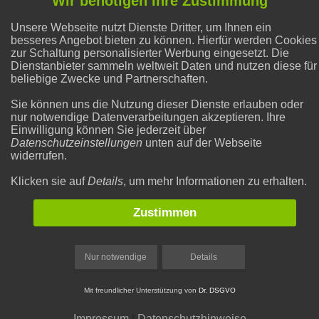
Wir benötigen Ihre Zustimmung
Unsere Webseite nutzt Dienste Dritter, um Ihnen ein
Natron und Backpulver
besseres Angebot bieten zu können. Hierfür werden Cookies
zur Schaltung personalisierter Werbung eingesetzt. Die
Dienstanbieter sammeln weltweit Daten und nutzen diese für
Flecken entfernen
beliebige Zwecke und Partnerschaften.
Sie können uns die Nutzung dieser Dienste erlauben oder
nur notwendige Datenverarbeitungen akzeptieren. Ihre
Abnehmen
Einwilligung können Sie jederzeit über
Datenschutzeinstellungen
unten auf der Webseite
widerrufen.
Alternative Heilmethoden
Klicken sie auf
Details
, um mehr Informationen zu erhalten.
Zustimmen
Nur notwendige
Details
Mit freundlicher Unterstützung von
Dr. DSGVO
|
|
Rechtliches
Datenschutzeinstellungen
Impressum
Impressum
|
Datenschutzhinweise