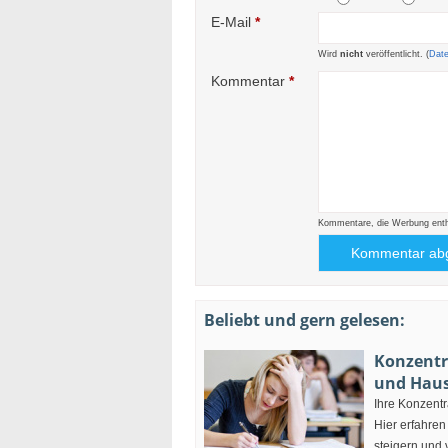
E-Mail
*
Wird
nicht
veröffentlicht. (
Dat
Kommentar
*
Kommentare, die Werbung enthal
Beliebt und gern gelesen:
Konzentra
und Haus
Ihre Konzent
Hier erfahren
steigern und