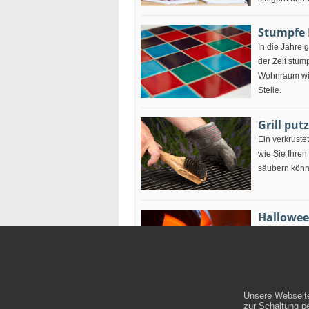
Stumpfe 
In die Jahre 
der Zeit stum
Wohnraum wie
Stelle.
Grill pu
Ein verkrustet
wie Sie Ihren
säubern könn
Hallowee
Schaurig grus
wahrer Hingu
selber machen
Unsere Webseite
zur Schaltung p