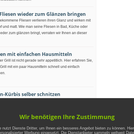
Fliesen wieder zum Glänzen bringen
gekommene Fliesen verlieren ihren Glanz und wirken mit
pf und matt. Wie man seine Fliesen in Bad, Küche oder
der zum glänzen bringt, verraten wir Ihnen an dieser
tzen mit einfachen Hausmitteln
er Grill ist nicht gerade sehr appetitlich. Hier erfahren Sie,
 Grill mit ein paar Hausmitteln schnell und einfach
en.
n-Kürbis selber schnitzen
elige und stimmungsvoll beleuchtete Kürbisse sind ein
cker zu Halloween. Wie man einen Halloween-Kürbis
 kann, zeigen wir Ihnen hier.
Wir benötigen Ihre Zustimmung
 nutzt Dienste Dritter, um Ihnen ein besseres Angebot bieten zu können. Hie
ersonalisierter Werbung eingesetzt. Die Dienstanbieter sammeln weltweit Dat