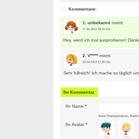
Kommentare:
1. unbekannt
meint:
17.04.2013 18:10 Uhr
Hey, werd ich mal ausprobieren! Danke
2. V*****
meint:
19.04.2013 17:39 Uhr
Sehr hilfreich! Ich mache es täglich un
Ihr Kommentar
Ihr Name
*
Keine Phantasienamen, Marken
Ihr Avatar
*