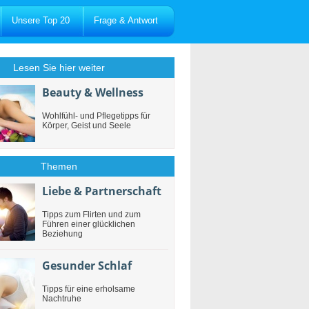
Unsere Top 20
Frage & Antwort
Lesen Sie hier weiter
Beauty & Wellness
Wohlfühl- und Pflegetipps für
Körper, Geist und Seele
Themen
Liebe & Partnerschaft
Tipps zum Flirten und zum
Führen einer glücklichen
Beziehung
Gesunder Schlaf
Tipps für eine erholsame
Nachtruhe