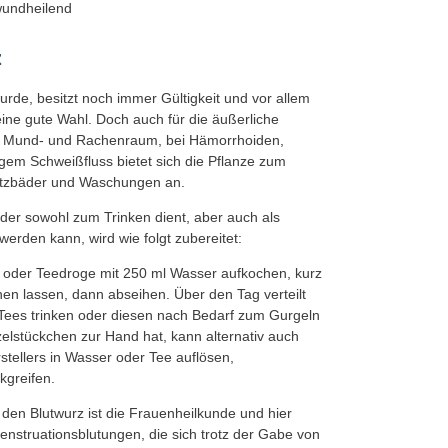
wundheilend
z
rde, besitzt noch immer Gültigkeit und vor allem
eine gute Wahl. Doch auch für die äußerliche
m Mund- und Rachenraum, bei Hämorrhoiden,
em Schweißfluss bietet sich die Pflanze zum
Sitzbäder und Waschungen an.
 der sowohl zum Trinken dient, aber auch als
rden kann, wird wie folgt zubereitet:
el oder Teedroge mit 250 ml Wasser aufkochen, kurz
en lassen, dann abseihen. Über den Tag verteilt
n Tees trinken oder diesen nach Bedarf zum Gurgeln
lstückchen zur Hand hat, kann alternativ auch
tellers in Wasser oder Tee auflösen,
kgreifen.
en Blutwurz ist die Frauenheilkunde und hier
nstruationsblutungen, die sich trotz der Gabe von