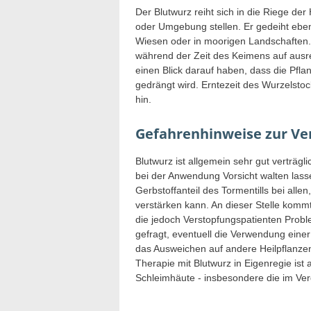
Der Blutwurz reiht sich in die Riege de
oder Umgebung stellen. Er gedeiht ebe
Wiesen oder in moorigen Landschaften.
während der Zeit des Keimens auf aus
einen Blick darauf haben, dass die Pfla
gedrängt wird. Erntezeit des Wurzelstoc
hin.
Gefahrenhinweise zur V
Blutwurz ist allgemein sehr gut verträg
bei der Anwendung Vorsicht walten lass
Gerbstoffanteil des Tormentills bei all
verstärken kann. An dieser Stelle kommt
die jedoch Verstopfungspatienten Prob
gefragt, eventuell die Verwendung ein
das Ausweichen auf andere Heilpflanze
Therapie mit Blutwurz in Eigenregie ist 
Schleimhäute - insbesondere die im Ver