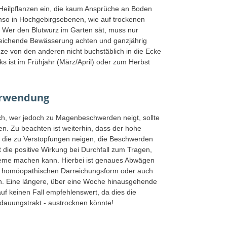
r Heilpflanzen ein, die kaum Ansprüche an Boden
nso in Hochgebirgsebenen, wie auf trockenen
 Wer den Blutwurz im Garten sät, muss nur
reichende Bewässerung achten und ganzjährig
nze von den anderen nicht buchstäblich in die Ecke
ks ist im Frühjahr (März/April) oder zum Herbst
erwendung
lich, wer jedoch zu Magenbeschwerden neigt, sollte
en. Zu beachten ist weiterhin, dass der hohe
en, die zu Verstopfungen neigen, die Beschwerden
 die positive Wirkung bei Durchfall zum Tragen,
leme machen kann. Hierbei ist genaues Abwägen
er homöopathischen Darreichungsform oder auch
n. Eine längere, über eine Woche hinausgehende
auf keinen Fall empfehlenswert, da dies die
dauungstrakt - austrocknen könnte!