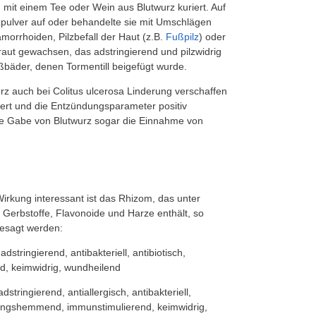
 mit einem Tee oder Wein aus Blutwurz kuriert. Auf
ulver auf oder behandelte sie mit Umschlägen
rrhoiden, Pilzbefall der Haut (z.B.
Fußpilz
) oder
raut gewachsen, das adstringierend und pilzwidrig
ußbäder, denen Tormentill beigefügt wurde.
rz auch bei Colitus ulcerosa Linderung verschaffen
iert und die Entzündungsparameter positiv
 die Gabe von Blutwurz sogar die Einnahme von
rkung interessant ist das Rhizom, das unter
 Gerbstoffe, Flavonoide und Harze enthält, so
gesagt werden:
adstringierend, antibakteriell, antibiotisch,
d, keimwidrig, wundheilend
dstringierend, antiallergisch, antibakteriell,
ündungshemmend, immunstimulierend, keimwidrig,