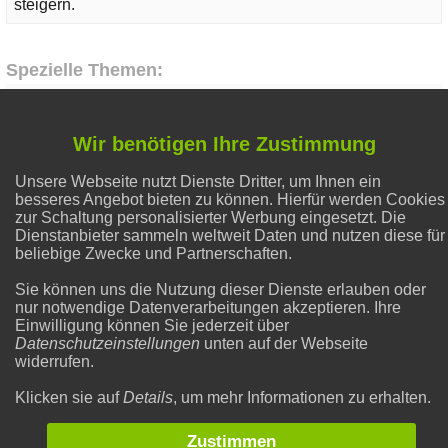
steigern.
Spezielle Themen:
Natron und Backpulver
Wir benötigen Ihre Zustimmung
Unsere Webseite nutzt Dienste Dritter, um Ihnen ein
Hausmittel Zitrone
besseres Angebot bieten zu können. Hierfür werden Cookies
zur Schaltung personalisierter Werbung eingesetzt. Die
Dienstanbieter sammeln weltweit Daten und nutzen diese für
Gesunder Schlaf
beliebige Zwecke und Partnerschaften.
Sie können uns die Nutzung dieser Dienste erlauben oder
nur notwendige Datenverarbeitungen akzeptieren. Ihre
Liebe & Partnerschaft
Einwilligung können Sie jederzeit über
Datenschutzeinstellungen
unten auf der Webseite
widerrufen.
Flecken entfernen
Klicken sie auf
Details
, um mehr Informationen zu erhalten.
Zustimmen