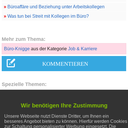
»
Büroaffäre und Beziehung unter Arbeitskollegen
»
Was tun bei Streit mit Kollegen im Büro?
Mehr zum Thema:
Büro-Knigge
aus der Kategorie
Job & Karriere
Spezielle Themen:
Abnehmen
Wir benötigen Ihre Zustimmung
Unsere Webseite nutzt Dienste Dritter, um Ihnen ein
Liebe & Partnerschaft
besseres Angebot bieten zu können. Hierfür werden Cookies
zur Schaltung personalisierter Werbung eingesetzt. Die