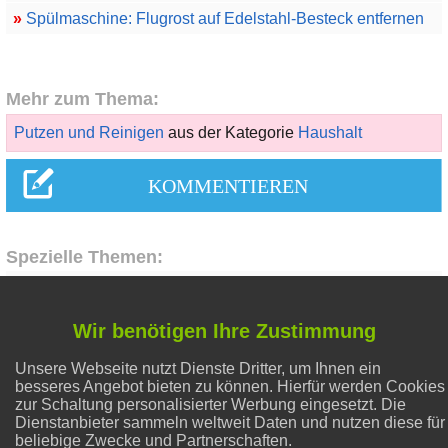
»
Spülmaschine: Flugrost auf Edelstahl-Besteck entfernen
Mehr zum Thema:
Putzen und Reinigen
aus der Kategorie
Haushalt
Spezielle Themen:
Gesunder Schlaf
Wir benötigen Ihre Zustimmung
Unsere Webseite nutzt Dienste Dritter, um Ihnen ein
Liebe & Partnerschaft
besseres Angebot bieten zu können. Hierfür werden Cookies
zur Schaltung personalisierter Werbung eingesetzt. Die
Dienstanbieter sammeln weltweit Daten und nutzen diese für
Flecken entfernen
beliebige Zwecke und Partnerschaften.