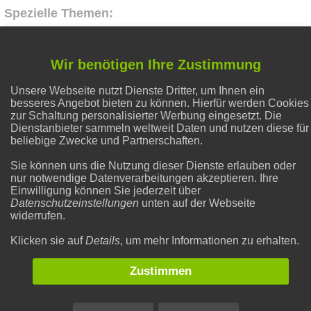
Spezielle Themen:
Gesunder Schlaf
Wir benötigen Ihre Zustimmung
Unsere Webseite nutzt Dienste Dritter, um Ihnen ein
Abnehmen
besseres Angebot bieten zu können. Hierfür werden Cookies
zur Schaltung personalisierter Werbung eingesetzt. Die
Dienstanbieter sammeln weltweit Daten und nutzen diese für
Alternative Heilmethoden
beliebige Zwecke und Partnerschaften.
Sie können uns die Nutzung dieser Dienste erlauben oder
nur notwendige Datenverarbeitungen akzeptieren. Ihre
Natron und Backpulver
Einwilligung können Sie jederzeit über
Datenschutzeinstellungen
unten auf der Webseite
widerrufen.
Flecken entfernen
Klicken sie auf
Details
, um mehr Informationen zu erhalten.
Zustimmen