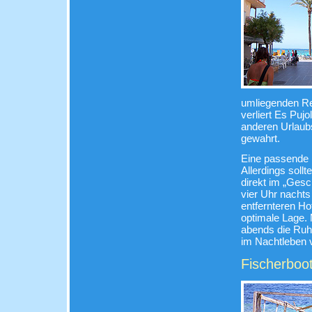
umliegenden R
verliert Es Puj
anderen Urlaubs
gewahrt.
Eine passende 
Allerdings soll
direkt im „Ges
vier Uhr nachts
entfernteren Ho
optimale Lage. 
abends die Ruhe
im Nachtleben 
Fischerboot