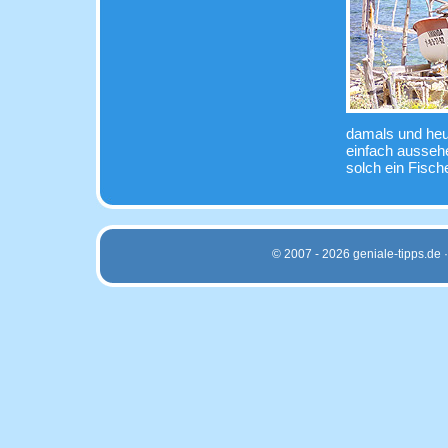
damals und heut
einfach ausseh
solch ein Fisc
© 2007 - 2026 geniale-tipps.de 