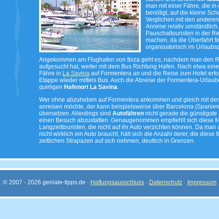
man mit einer Fähre, die i
benötigt, auf die kleine Sc
Verglichen mit den anderen 
Anreise relativ umständlic
Pauschaltouristen in der Re
machen, da die Überfahrt fi
organisatorisch im Urlaubsp
Angekommen am Flughafen von Ibiza geht es, nachdem man den Re
aufgesucht hat, weiter mit dem Bus Richtung Hafen. Nach etwa eine
Fähre in
La Savina
auf Formentera an und die Reise zum Hotel erfol
Etappe wieder mittels Bus. Auch die Abreise der Formentera-Urlaube
quirligen
Hafenort La Savina
.
Wer ohne abzuheben auf Formentera ankommen und gleich mit d
anreisen möchte, der kann beispielsweise über Barcelona (Spanien)
übersetzen. Allerdings sind
Autofähren
nicht gerade die günstigste
einen Besuch abzustatten. Genaugenommen empfiehlt sich diese M
Langzeittouristen, die nicht auf ihr Auto verzichten können. Da ma
nicht wirklich ein Auto braucht, hält sich die Anzahl derer, die diese 
zeitlichen Strapazen auf sich nehmen, deutlich in Grenzen.
© 2007 - 2026 geniale-tipps.de ·
Haftungsausschluss
·
Datenschutz
·
Impressum