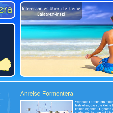
Anreise Formentera
Wer nach Formentera möchte
feststellen, dass die kleine
keinen eigenen Flughafen v
starten und landen auf
Ibiz