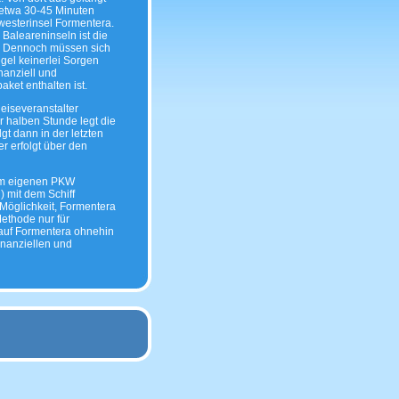
n etwa 30-45 Minuten
hwesterinsel Formentera.
Baleareninseln ist die
h. Dennoch müssen sich
gel keinerlei Sorgen
nanziell und
aket enthalten ist.
iseveranstalter
r halben Stunde legt die
gt dann in der letzten
r erfolgt über den
em eigenen PKW
 mit dem Schiff
 Möglichkeit, Formentera
ethode nur für
n auf Formentera ohnehin
finanziellen und