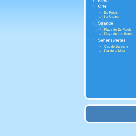
Klima
Orte
Es Pujols
La Savina
Strände
Playa de Es Pujols
Playa de ses Illetes
Sehenswertes
Cap de Barbaria
Far de la Mola