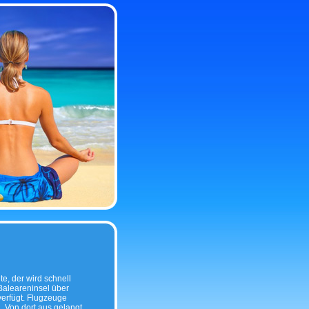
, der wird schnell
 Baleareninsel über
erfügt. Flugzeuge
a
. Von dort aus gelangt