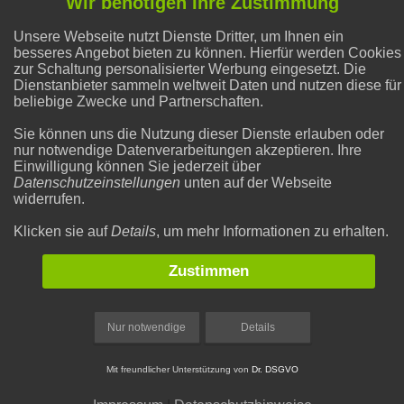
Wir benötigen Ihre Zustimmung
Unsere Webseite nutzt Dienste Dritter, um Ihnen ein
Alternative Heilmethoden
besseres Angebot bieten zu können. Hierfür werden Cookies
zur Schaltung personalisierter Werbung eingesetzt. Die
Dienstanbieter sammeln weltweit Daten und nutzen diese für
Natron und Backpulver
beliebige Zwecke und Partnerschaften.
Sie können uns die Nutzung dieser Dienste erlauben oder
nur notwendige Datenverarbeitungen akzeptieren. Ihre
Abnehmen
Einwilligung können Sie jederzeit über
Datenschutzeinstellungen
unten auf der Webseite
widerrufen.
Gesunder Schlaf
Klicken sie auf
Details
, um mehr Informationen zu erhalten.
Zustimmen
Nur notwendige
Details
Mit freundlicher Unterstützung von
Dr. DSGVO
|
|
Rechtliches
Datenschutzeinstellungen
Impressum