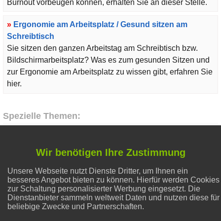
Burnout vorbeugen können, erhalten Sie an dieser Stelle.
»
Ergonomie am Arbeitsplatz / Gesund sitzen am
Schreibtisch
Sie sitzen den ganzen Arbeitstag am Schreibtisch bzw.
Bildschirmarbeitsplatz? Was es zum gesunden Sitzen und
zur Ergonomie am Arbeitsplatz zu wissen gibt, erfahren Sie
hier.
Spezielle Themen:
Abnehmen
Wir benötigen Ihre Zustimmung
Unsere Webseite nutzt Dienste Dritter, um Ihnen ein
Natron und Backpulver
besseres Angebot bieten zu können. Hierfür werden Cookies
zur Schaltung personalisierter Werbung eingesetzt. Die
Dienstanbieter sammeln weltweit Daten und nutzen diese für
Flecken entfernen
beliebige Zwecke und Partnerschaften.