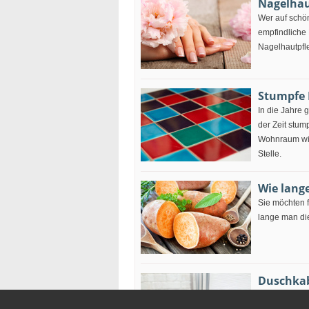
Nagelhau
Wer auf schö
empfindliche 
Nagelhautpfl
Stumpfe 
In die Jahre 
der Zeit stum
Wohnraum wie
Stelle.
Wie lang
Sie möchten f
lange man die
Duschkab
Sie möchten 