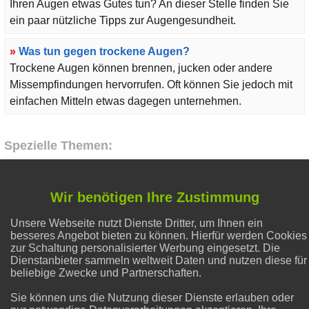
Ihren Augen etwas Gutes tun? An dieser Stelle finden Sie
ein paar nützliche Tipps zur Augengesundheit.
»
Was tun gegen trockene Augen?
Trockene Augen können brennen, jucken oder andere
Missempfindungen hervorrufen. Oft können Sie jedoch mit
einfachen Mitteln etwas dagegen unternehmen.
Spezielle Themen:
Flecken entfernen
Wir benötigen Ihre Zustimmung
Unsere Webseite nutzt Dienste Dritter, um Ihnen ein
Natron und Backpulver
besseres Angebot bieten zu können. Hierfür werden Cookies
zur Schaltung personalisierter Werbung eingesetzt. Die
Dienstanbieter sammeln weltweit Daten und nutzen diese für
Alternative Heilmethoden
beliebige Zwecke und Partnerschaften.
Sie können uns die Nutzung dieser Dienste erlauben oder